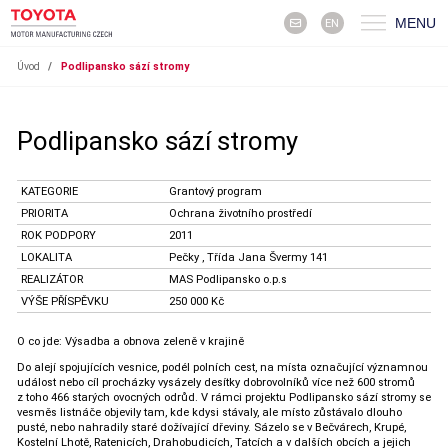
MENU
EN
Úvod
/
Podlipansko sází stromy
Podlipansko sází stromy
KATEGORIE
Grantový program
PRIORITA
Ochrana životního prostředí
ROK PODPORY
2011
LOKALITA
Pečky , Třída Jana Švermy 141
REALIZÁTOR
MAS Podlipansko o.p.s
VÝŠE PŘÍSPĚVKU
250 000 Kč
O co jde: Výsadba a obnova zeleně v krajině
Do alejí spojujících vesnice, podél polních cest, na místa označující významnou
událost nebo cíl procházky vysázely desítky dobrovolníků více než 600 stromů
z toho 466 starých ovocných odrůd. V rámci projektu Podlipansko sází stromy se
vesměs listnáče objevily tam, kde kdysi stávaly, ale místo zůstávalo dlouho
pusté, nebo nahradily staré dožívající dřeviny. Sázelo se v Bečvárech, Krupé,
Kostelní Lhotě, Ratenicích, Drahobudicích, Tatcích a v dalších obcích a jejich