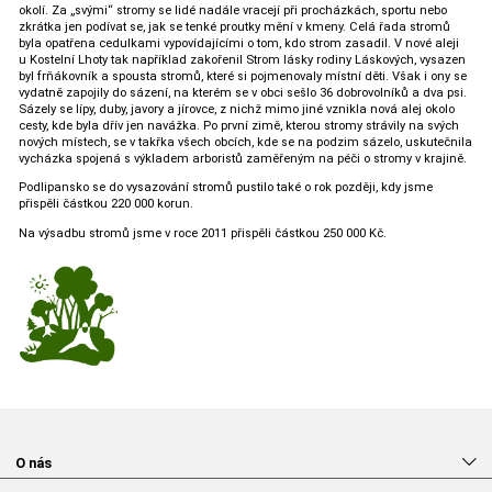
okolí. Za „svými“ stromy se lidé nadále vracejí při procházkách, sportu nebo
zkrátka jen podívat se, jak se tenké proutky mění v kmeny. Celá řada stromů
byla opatřena cedulkami vypovídajícími o tom, kdo strom zasadil. V nové aleji
u Kostelní Lhoty tak například zakořenil Strom lásky rodiny Láskových, vysazen
byl frňákovník a spousta stromů, které si pojmenovaly místní děti. Však i ony se
vydatně zapojily do sázení, na kterém se v obci sešlo 36 dobrovolníků a dva psi.
Sázely se lípy, duby, javory a jírovce, z nichž mimo jiné vznikla nová alej okolo
cesty, kde byla dřív jen navážka. Po první zimě, kterou stromy strávily na svých
nových místech, se v takřka všech obcích, kde se na podzim sázelo, uskutečnila
vycházka spojená s výkladem arboristů zaměřeným na péči o stromy v krajině.
Podlipansko se do vysazování stromů pustilo také o rok později, kdy jsme
přispěli částkou 220 000 korun.
Na výsadbu stromů jsme v roce 2011 přispěli částkou 250 000 Kč.
O nás