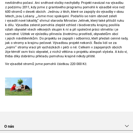
nevlídného počasí. Ani sněhové vločky nechyběly. Projekt navázal na výsadbu
z podzimu 2011, kdy jsme z grantového programu pomohli k výsadbě více než
600 stromů v deseti obcích. Jednou z těch, které se zapojily do výsadby v obou
letech, jsou Lošany. „Jsme moc spokojení. Podařilo se nám obnovit zeleň
i vysadit nové lokality,“ shrnul starosta Miroslav Jelínek, který také přiložil ruku
k dílu. Výsadba zeleně pomohla zlepšit vzhled i biodiverzitu krajiny, posílila
vztah obyvatel všech věkových skupin k ní a při společné práci stmelila i je
samotné. Užitek ve výsledku přinesla životnímu prostředí, obyvatelům obcí
i jejich návštěvníkům. Do projektu se zapojili i odborníci, kteří předali cenné rady,
jak o stromy a krajinu pečovat. Výsadbou projekt nekončí. Řada lidí se za
„svými“ stromy vrací při vycházkách i péči o ně. Celkem v zapojených obcích
žije téměř osm tisíc obyvatel, z nichž většina o projektu alespoň slyšela. A kdo ví,
třeba díky dobrému příkladu pomohou krajině někdy příště.
Ve výsadbě stromů jsme pomohli částkou 220 000 Kč.
O nás