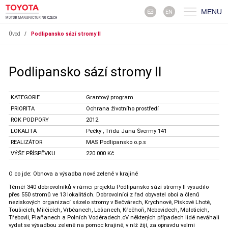
MENU
EN
Úvod
/
Podlipansko sází stromy II
Podlipansko sází stromy II
KATEGORIE
Grantový program
PRIORITA
Ochrana životního prostředí
ROK PODPORY
2012
LOKALITA
Pečky , Třída Jana Švermy 141
REALIZÁTOR
MAS Podlipansko o.p.s
VÝŠE PŘÍSPĚVKU
220 000 Kč
O co jde: Obnova a výsadba nové zeleně v krajině
Téměř 340 dobrovolníků v rámci projektu Podlipansko sází stromy II vysadilo
přes 550 stromů ve 13 lokalitách. Dobrovolníci z řad obyvatel obcí a členů
neziskových organizací sázelo stromy v Bečvárech, Krychnově, Pískové Lhotě,
Toušicích, Milčicích, Vrbčanech, Lošanech, Křečhoři, Nebovidech, Maloticích,
Třebovli, Plaňanech a Polních Voděradech.cV některých případech lidé neváhali
vydat se výsadbou zeleně na pomoc krajině, v níž žijí, za opravdu velmi