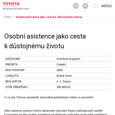
MENU
EN
Úvod
/
Osobní asistence jako cesta k důstojnému životu
Osobní asistence jako cesta
k důstojnému životu
KATEGORIE
Grantový program
PRIORITA
Ostatní
ROK PODPORY
2005
LOKALITA
Kutná Hora
REALIZÁTOR
o. s. Digno
VÝŠE PŘÍSPĚVKU
300 000 Kč
O co jde: Pomoc asistentů zdravotně postiženým lidem a seniorům
Díky našemu grantu mohlo občanské sdružení Digno (důstojnost) rozšířit
fungování služby osobní asistence na Kolínsku, kde byla do té doby rozšířena