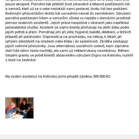
pouze okrajově. Pomohlo tak přiblížit život zdravotně a tělesně postižených lidí
a seniorů, kteří už se o sebe nedokáží sami postarat, životu lidí bez postižení.
Rodinným příslušníkům těchto lidí usnadnilo návrat do zaměstnání. Sdružení
pomáhá postiženým lidem a seniorům zůstat co nejdéle v domácím prostředí
pomocí osobních asistentů. Jejich práce nespočívá v úkonech jako například
pečovatelská služba. Asistenti za svými klienty přicházejí na delší dobu podle
jejich potřeb a přání. Pomáhají jim při jídle, hygieně, toaletě, oblékání, u těžších
případů při polohování. Doprovodí je na procházku, na nákup, k lékaři, při
vyřízení záležitostí na úřadech nebo třeba i do společnosti. Zkrátka zastupují
jejich rodinné příslušníky. Jsou alternativou sociálních ústavů, kam zejména
staří lidé velmi často nechtějí, ale sami už některé úkony nezvládnou. Během
čerpání grantu se počet klientů občanského sdružení Digno na Kolínsku rozšířil
z šesti na šestnáct.
Na osobní asistenci na Kolínsku jsme přispěli částkou 300 000 Kč.