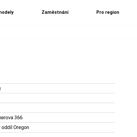
modely
Zaměstnání
Pro region
g
gnerova 366
 oddíl Oregon