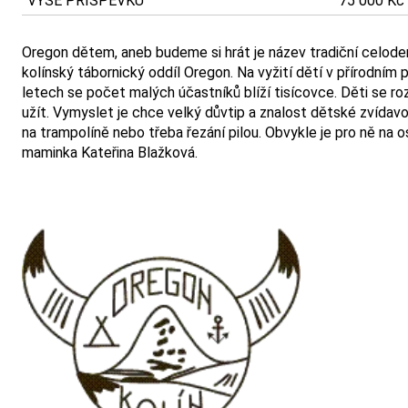
VÝŠE PŘÍSPĚVKU
75 000 Kč
Oregon dětem, aneb budeme si hrát je název tradiční celoden
kolínský tábornický oddíl Oregon. Na vyžití dětí v přírodním 
letech se počet malých účastníků blíží tisícovce. Děti se roz
užít. Vymyslet je chce velký důvtip a znalost dětské zvídavost
na trampolíně nebo třeba řezání pilou. Obvykle je pro ně na o
maminka Kateřina Blažková.