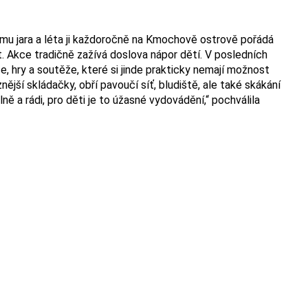
omu jara a léta ji každoročně na Kmochově ostrově pořádá
et. Akce tradičně zažívá doslova nápor dětí. V posledních
e, hry a soutěže, které si jinde prakticky nemají možnost
nější skládačky, obří pavoučí síť, bludiště, ale také skákání
ě a rádi, pro děti je to úžasné vydovádění,“ pochválila