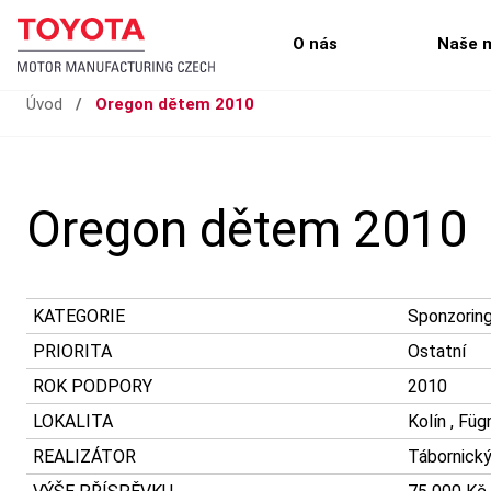
O nás
Naše 
Úvod
/
Oregon dětem 2010
Oregon dětem 2010
KATEGORIE
Sponzorin
PRIORITA
Ostatní
ROK PODPORY
2010
LOKALITA
Kolín , Fü
REALIZÁTOR
Tábornický