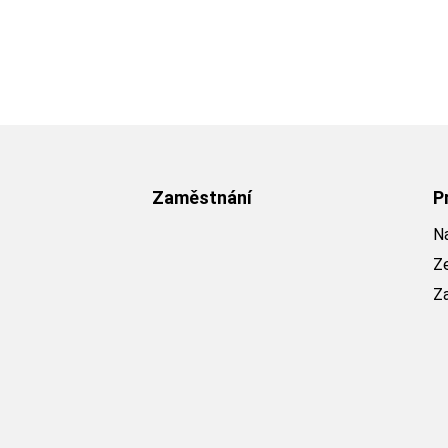
Zaměstnání
P
Na
Z
Z