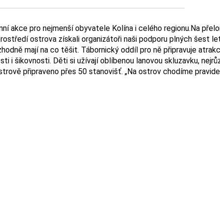
ní akce pro nejmenší obyvatele Kolína i celého regionu.Na přel
prostředí ostrova získali organizátoři naši podporu plných šest l
hodně mají na co těšit. Tábornický oddíl pro ně připravuje atrakc
i i šikovnosti. Děti si užívají oblíbenou lanovou skluzavku, nejrůz
strově připraveno přes 50 stanovišť. „Na ostrov chodíme pravideln