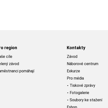
ro region
Kontakty
še cíle
Závod
elený závod
Náborové centrum
aměstnanci pomáhají
Exkurze
Pro média
Tiskové zprávy
Fotogalerie
Soubory ke stažení
Eshop