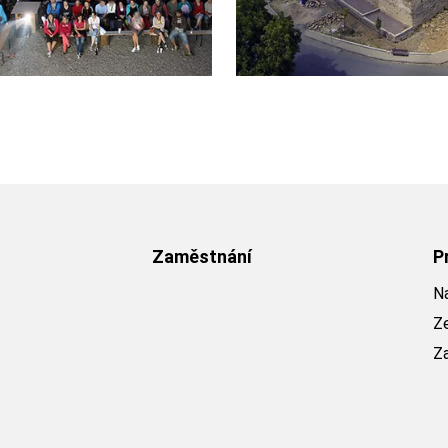
Zaměstnání
P
Na
Z
Z