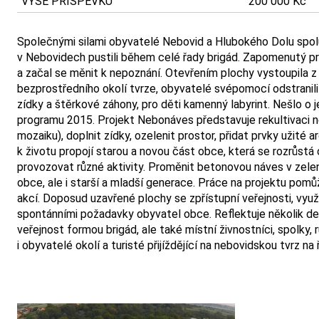
VÝŠE PŘÍSPĚVKU
200 000 Kč
Společnými silami obyvatelé Nebovid a Hlubokého Dolu spolu 
v Nebovidech pustili během celé řady brigád. Zapomenutý pro
a začal se měnit k nepoznání. Otevřením plochy vystoupila z p
bezprostředního okolí tvrze, obyvatelé svépomocí odstranil
zídky a štěrkové záhony, pro děti kamenný labyrint. Nešlo o j
programu 2015. Projekt Nebonáves představuje rekultivaci n
mozaiku), doplnit zídky, ozelenit prostor, přidat prvky užité
k životu propojí starou a novou část obce, která se rozrůst
provozovat různé aktivity. Proměnit betonovou náves v zeleno
obce, ale i starší a mladší generace. Práce na projektu pomů
akcí. Doposud uzavřené plochy se zpřístupní veřejnosti, využí
spontánními požadavky obyvatel obce. Reflektuje několik desí
veřejnost formou brigád, ale také místní živnostníci, spolky, r
i obyvatelé okolí a turisté přijíždějící na nebovidskou tvrz 