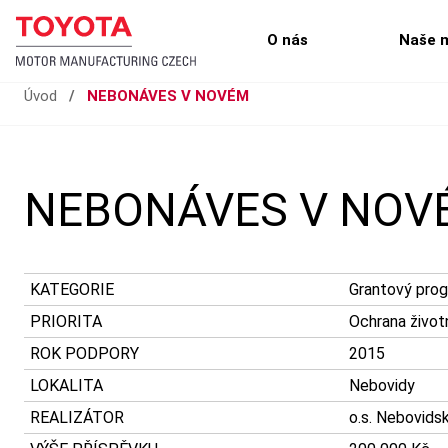
O nás
Naše 
Úvod
/
NEBONÁVES V NOVÉM
NEBONÁVES V NOV
KATEGORIE
Grantový pro
PRIORITA
Ochrana život
ROK PODPORY
2015
LOKALITA
Nebovidy
REALIZÁTOR
o.s. Nebovidská