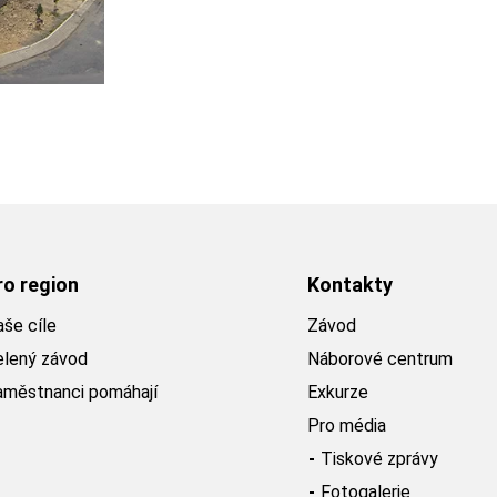
ro region
Kontakty
še cíle
Závod
elený závod
Náborové centrum
aměstnanci pomáhají
Exkurze
Pro média
Tiskové zprávy
Fotogalerie