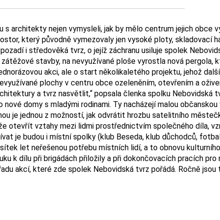
s architekty nejen vymysleli, jak by mělo centrum jejich obce v
stor, který původně vymezovaly jen vysoké ploty, skladovací hal
ozadí i středověká tvrz, o jejíž záchranu usiluje spolek Nebovid
i zátěžové stavby, na nevyužívané ploše vyrostla nová pergola, 
ednorázovou akci, ale o start několikaletého projektu, jehož dal
evyužívané plochy v centru obce ozeleněním, otevřením a ožive
 architektury a tvrz nasvětlit,“ popsala členka spolku Nebovidská
á o nové domy s mladými rodinami. Ty nacházejí malou občanskou 
u je jednou z možností, jak odvrátit hrozbu satelitního městečk
že otevřít vztahy mezi lidmi prostřednictvím společného díla, v
vat je budou i místní spolky (klub Beseda, klub důchodců, fotbal
tek let neřešenou potřebu místních lidí, a to obnovu kulturního
uku k dílu při brigádách přiložily a při dokončovacích pracích pro
na řadu akcí, které zde spolek Nebovidská tvrz pořádá. Ročně jsou 