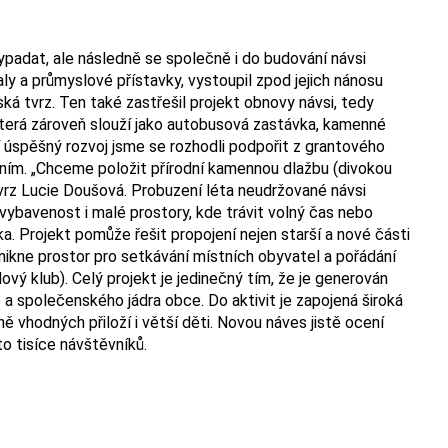
ypadat, ale následně se společně i do budování návsi
y a průmyslové přístavky, vystoupil zpod jejich nánosu
ská tvrz. Ten také zastřešil projekt obnovy návsi, tedy
která zároveň slouží jako autobusová zastávka, kamenné
ší úspěšný rozvoj jsme se rozhodli podpořit z grantového
ním. „Chceme položit přírodní kamennou dlažbu (divokou
 tvrz Lucie Doušová. Probuzení léta neudržované návsi
vybavenost i malé prostory, kde trávit volný čas nebo
a. Projekt pomůže řešit propojení nejen starší a nové části
znikne prostor pro setkávání místních obyvatel a pořádání
ový klub). Celý projekt je jedinečný tím, že je generován
 a společenského jádra obce. Do aktivit je zapojená široká
 ně vhodných přiloží i větší děti. Novou náves jistě ocení
to tisíce návštěvníků.