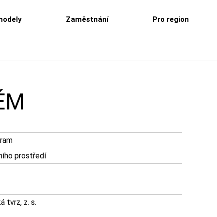
modely
Zaměstnání
Pro region
ÉM
gram
ního prostředí
 tvrz, z. s.