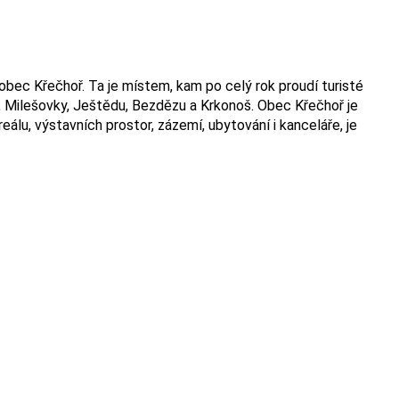
 obec Křečhoř. Ta je místem, kam po celý rok proudí turisté
u, Milešovky, Ještědu, Bezdězu a Krkonoš. Obec Křečhoř je
álu, výstavních prostor, zázemí, ubytování i kanceláře, je