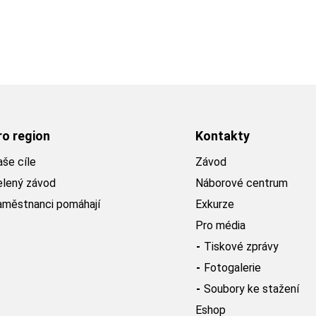
ro region
Kontakty
še cíle
Závod
elený závod
Náborové centrum
aměstnanci pomáhají
Exkurze
Pro média
Tiskové zprávy
Fotogalerie
Soubory ke stažení
Eshop