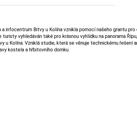
m a infocentrum Bitvy u Kolína vznikla pomocí našeho grantu pro
e turisty vyhledáván také pro krásnou vyhlídku na panorama Říp
 u Kolína. Vzniklá studie, která se věnuje technickému řešení are
ravy kostela a hřbitovního domku.