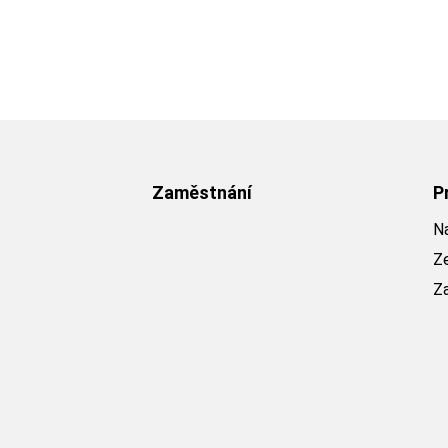
Zaměstnání
P
Na
Z
Z