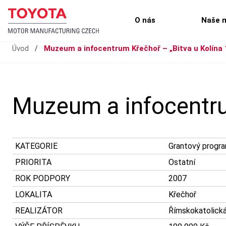
O nás
Naše 
Úvod
/
Muzeum a infocentrum Křečhoř – „Bitva u Kolína
Muzeum a infocentru
KATEGORIE
Grantový progr
PRIORITA
Ostatní
ROK PODPORY
2007
LOKALITA
Křečhoř
REALIZÁTOR
Římskokatolická