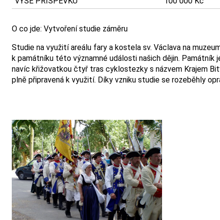
VÝŠE PŘÍSPĚVKU
100 000 Kč
O co jde: Vytvoření studie záměru
Studie na využití areálu fary a kostela sv. Václava na muzeu
k památníku této významné události našich dějin. Památník j
navíc křižovatkou čtyř tras cyklostezky s názvem Krajem Bitvy
plně připravená k využití. Díky vzniku studie se rozeběhly op