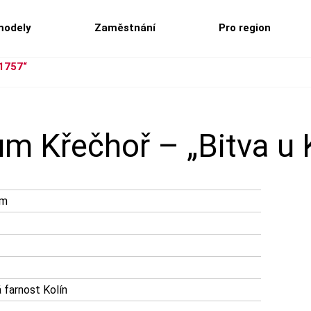
modely
Zaměstnání
Pro region
 1757“
m Křečhoř – „Bitva u 
am
 farnost Kolín