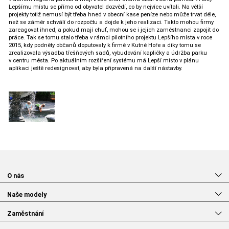
Lepšímu místu se přímo od obyvatel dozvědí, co by nejvíce uvítali. Na větší
projekty totiž nemusí být třeba hned v obecní kase peníze nebo může trvat déle,
než se záměr schválí do rozpočtu a dojde k jeho realizaci. Takto mohou firmy
zareagovat ihned, a pokud mají chuť, mohou se i jejich zaměstnanci zapojit do
práce. Tak se tomu stalo třeba v rámci pilotního projektu Lepšího místa v roce
2015, kdy podněty občanů doputovaly k firmě v Kutné Hoře a díky tomu se
zrealizovala výsadba třešňových sadů, vybudování kapličky a údržba parku
v centru města. Po aktuálním rozšíření systému má Lepší místo v plánu
aplikaci ještě redesignovat, aby byla připravená na další nástavby.
O nás
Naše modely
Zaměstnání