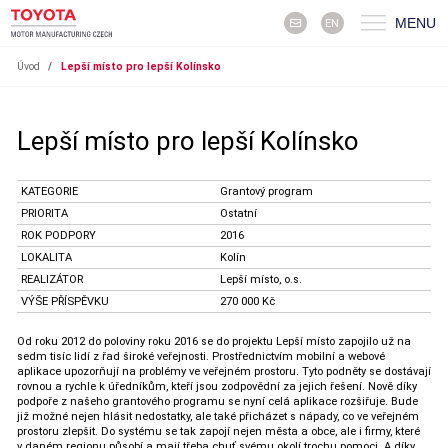
MENU
EN
Úvod
/
Lepší místo pro lepší Kolínsko
Lepší místo pro lepší Kolínsko
KATEGORIE
Grantový program
PRIORITA
Ostatní
ROK PODPORY
2016
LOKALITA
Kolín
REALIZÁTOR
Lepší místo, o.s.
VÝŠE PŘÍSPĚVKU
270 000 Kč
Od roku 2012 do poloviny roku 2016 se do projektu Lepší místo zapojilo už na
sedm tisíc lidí z řad široké veřejnosti. Prostřednictvím mobilní a webové
aplikace upozorňují na problémy ve veřejném prostoru. Tyto podněty se dostávají
rovnou a rychle k úředníkům, kteří jsou zodpovědní za jejich řešení. Nově díky
podpoře z našeho grantového programu se nyní celá aplikace rozšiřuje. Bude
již možné nejen hlásit nedostatky, ale také přicházet s nápady, co ve veřejném
prostoru zlepšit. Do systému se tak zapojí nejen města a obce, ale i firmy, které
v daném regionu působí a mají třeba chuť svému okolí trochu pomoci. A díky