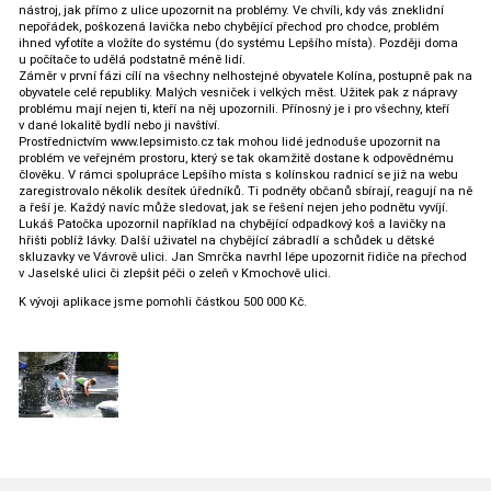
nástroj, jak přímo z ulice upozornit na problémy. Ve chvíli, kdy vás zneklidní
nepořádek, poškozená lavička nebo chybějící přechod pro chodce, problém
ihned vyfotíte a vložíte do systému (do systému Lepšího místa). Později doma
u počítače to udělá podstatně méně lidí.
Záměr v první fázi cílí na všechny nelhostejné obyvatele Kolína, postupně pak na
obyvatele celé republiky. Malých vesniček i velkých měst. Užitek pak z nápravy
problému mají nejen ti, kteří na něj upozornili. Přínosný je i pro všechny, kteří
v dané lokalitě bydlí nebo ji navštíví.
Prostřednictvím www.lepsimisto.cz tak mohou lidé jednoduše upozornit na
problém ve veřejném prostoru, který se tak okamžitě dostane k odpovědnému
člověku. V rámci spolupráce Lepšího místa s kolínskou radnicí se již na webu
zaregistrovalo několik desítek úředníků. Ti podněty občanů sbírají, reagují na ně
a řeší je. Každý navíc může sledovat, jak se řešení nejen jeho podnětu vyvíjí.
Lukáš Patočka upozornil například na chybějící odpadkový koš a lavičky na
hřišti poblíž lávky. Další uživatel na chybějící zábradlí a schůdek u dětské
skluzavky ve Vávrově ulici. Jan Smrčka navrhl lépe upozornit řidiče na přechod
v Jaselské ulici či zlepšit péči o zeleň v Kmochově ulici.
K vývoji aplikace jsme pomohli částkou 500 000 Kč.