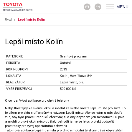
MENU
EN
Úvod
/
Lepší místo Kolín
Lepší místo Kolín
KATEGORIE
Grantový program
PRIORITA
Ostatní
ROK PODPORY
2013
LOKALITA
Kolín , Havlíčkova 844
REALIZÁTOR
Lepší místo, o.s.
VÝŠE PŘÍSPĚVKU
500 000 Kč
O co jde: Vývoj aplikace pro chytré telefony
Nebýt lhostejný ke svému okolí a udělat ze svého města lepší místo pro život. To
je cílem projektu s příznačným názvem Lepší místo. Aby se nám u nás dobře
žilo, aby byla práce úředníků efektivnější a aby abychom jen nenadávali u piva
a mohli pro své okolí něco udělat, rozhodli jsme se letos projekt podpořit
prostředky pro vývoj speciálního softwaru.
Tato nová aplikace Lepšího místa pro chytré mobilní telefony dává obyvatelům