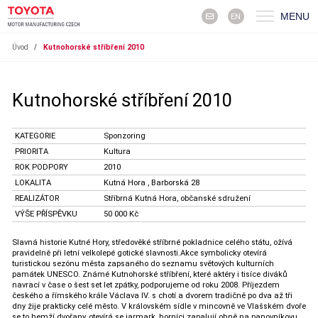
MENU
EN
Úvod
/
Kutnohorské stříbření 2010
Kutnohorské stříbření 2010
KATEGORIE
Sponzoring
PRIORITA
Kultura
ROK PODPORY
2010
LOKALITA
Kutná Hora , Barborská 28
REALIZÁTOR
Stříbrná Kutná Hora, občanské sdružení
VÝŠE PŘÍSPĚVKU
50 000 Kč
Slavná historie Kutné Hory, středověké stříbrné pokladnice celého státu, ožívá
pravidelně při letní velkolepé gotické slavnosti.Akce symbolicky otevírá
turistickou sezónu města zapsaného do seznamu světových kulturních
památek UNESCO. Známé Kutnohorské stříbření, které aktéry i tisíce diváků
navrací v čase o šest set let zpátky, podporujeme od roku 2008. Příjezdem
českého a římského krále Václava IV. s chotí a dvorem tradičně po dva až tři
dny žije prakticky celé město. V královském sídle v mincovně ve Vlašském dvoře
se to hemží dvořany, otevírá se jarmark, horníci zapalují ohně na panovníkovu