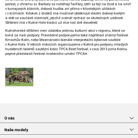
počest, z chrámu sv. Barbory se rozléhají fanfáry, rytíři se bijí na život a na smrt
v turnajových kláních, dobová hudba zní přímo v křivolakých uličkách
i v krčmách. Kdokoli z diváků má možnost obléknout vlastní dobový kostým
a stát se součástí slavností, jejichž scénář vychází ze skutečných událostí.
Stříbření má v Kutné Hoře tradici už více než dvě desetiletí.
Kutnohorské stříbření není zdaleka jedinou kulturní akcí v regionu, která se
koná za naší podpory. Pravidelně podporujeme také například známý festival
Kmochův Kolín, nebo Mezinárodní bienále interpretační kytarové soutěže
v Kutné Hoře. V letních měsících organizujeme v Kolíně pro podporu mladých
hudebních talentů soutěžní klání TPCA Beat festival, v roce 2013 jsme Kolínu
poprvé představili festival moderního umění TPCArt.
O nás
Naše modely