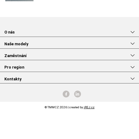
O nás
Naše modely
Zaměstnání
Pro region
Kontakty
© TMMCZ 2026 | created by
iREJ.cz