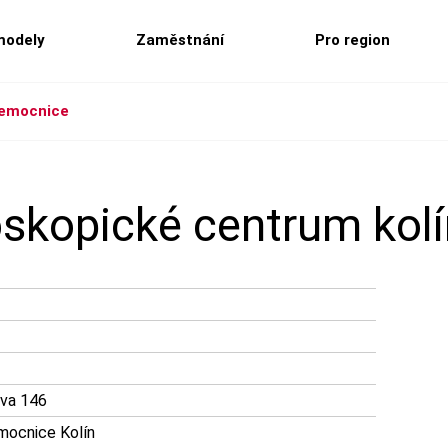
modely
Zaměstnání
Pro region
nemocnice
skopické centrum kol
ova 146
mocnice Kolín