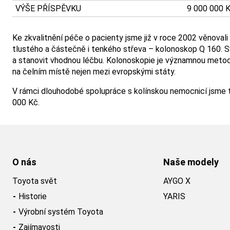
VÝŠE PŘÍSPĚVKU
9 000 000 
Ke zkvalitnění péče o pacienty jsme již v roce 2002 věnovali 
tlustého a částečně i tenkého střeva – kolonoskop Q 160. Sv
a stanovit vhodnou léčbu. Kolonoskopie je významnou metodou
na čelním místě nejen mezi evropskými státy.
V rámci dlouhodobé spolupráce s kolínskou nemocnicí jsme t
000 Kč.
O nás
Naše modely
Toyota svět
AYGO X
Historie
YARIS
Výrobní systém Toyota
Zajímavosti