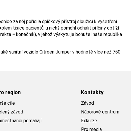
ice za něj pořídila špičkový přístroj sloužící k vyšetření
lem tisíce pacientů, u nichž pomohl odhalit příčiny obtíží
ekta = konečník), v jehož výskytu je bohužel naše republika
aké sanitní vozidlo Citroën Jumper v hodnotě více než 750
ro region
Kontakty
še cíle
Závod
elený závod
Náborové centrum
aměstnanci pomáhají
Exkurze
Pro média