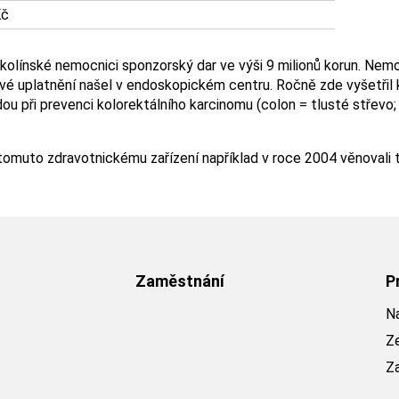
Kč
kolínské nemocnici sponzorský dar ve výši 9 milionů korun. Nemocn
é uplatnění našel v endoskopickém centru. Ročně zde vyšetřil ko
 při prevenci kolorektálního karcinomu (colon = tlusté střevo; r
omuto zdravotnickému zařízení například v roce 2004 věnovali t
Zaměstnání
P
Na
Z
Z