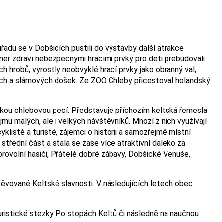
adu se v Dobšicích pustili do výstavby další atrakce
 téměř zdraví nebezpečnými hracími prvky pro děti přebudovali
hrobů, vyrostly neobvyklé hrací prvky jako obranný val,
vých a slámových došek. Ze ZOO Chleby přicestoval holandský
skou chlebovou pecí. Představuje příchozím keltská řemesla
u malých, ale i velkých návštěvníků. Mnozí z nich využívají
yklisté a turisté, zájemci o historii a samozřejmě místní
třední část a stala se zase více atraktivní daleko za
 dobrovolní hasiči, Přátelé dobré zábavy, Dobšické Venuše,
těvované Keltské slavnosti. V následujících letech obec
turistické stezky Po stopách Keltů či následně na naučnou