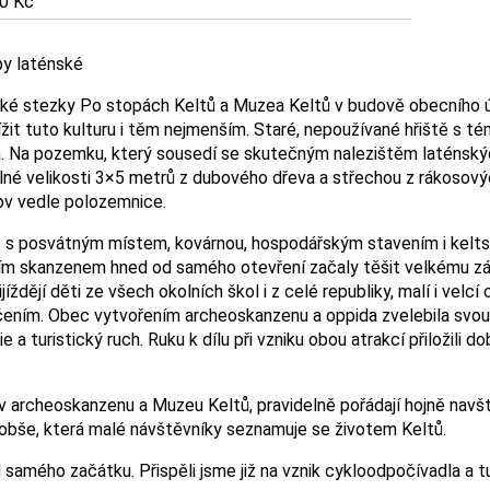
0 Kč
by laténské
cké stezky Po stopách Keltů a Muzea Keltů v budově obecního úř
iblížit tuto kulturu i těm nejmenším. Staré, nepoužívané hřiště s
. Na pozemku, který sousedí se skutečným nalezištěm laténských 
reálné velikosti 3×5 metrů z dubového dřeva a střechou z rákoso
ov vedle polozemnice.
ké s posvátným místem, kovárnou, hospodářským stavením i kelt
vním skanzenem hned od samého otevření začaly těšit velkému zájm
jí děti ze všech okolních škol i z celé republiky, malí i velcí c
ením. Obec vytvořením archeoskanzenu a oppida zvelebila svou s
e a turistický ruch. Ruku k dílu při vzniku obou atrakcí přiložili
o v archeoskanzenu a Muzeu Keltů, pravidelně pořádají hojně navš
obše, která malé návštěvníky seznamuje se životem Keltů.
d samého začátku. Přispěli jsme již na vznik cykloodpočívadla a 