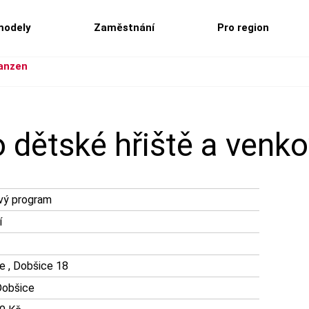
modely
Zaměstnání
Pro region
kanzen
 dětské hřiště a venk
vý program
í
e , Dobšice 18
obšice