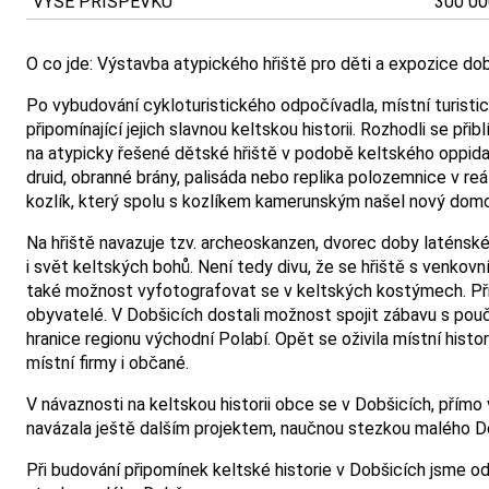
VÝŠE PŘÍSPĚVKU
300 00
O co jde: Výstavba atypického hřiště pro děti a expozice do
Po vybudování cykloturistického odpočívadla, místní turisti
připomínající jejich slavnou keltskou historii. Rozhodli se př
na atypicky řešené dětské hřiště v podobě keltského oppida
druid, obranné brány, palisáda nebo replika polozemnice v 
kozlík, který spolu s kozlíkem kamerunským našel nový dom
Na hřiště navazuje tzv. archeoskanzen, dvorec doby laténs
i svět keltských bohů. Není tedy divu, že se hřiště s venko
také možnost vyfotografovat se v keltských kostýmech. Přijíždě
obyvatelé. V Dobšicích dostali možnost spojit zábavu s pouč
hranice regionu východní Polabí. Opět se oživila místní histori
místní firmy i občané.
V návaznosti na keltskou historii obce se v Dobšicích, přím
navázala ještě dalším projektem, naučnou stezkou malého D
Při budování připomínek keltské historie v Dobšicích jsme o