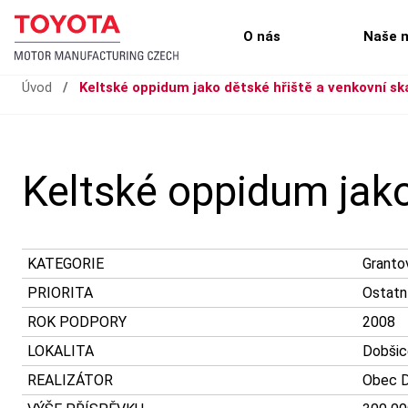
O nás
Naše 
Úvod
/
Keltské oppidum jako dětské hřiště a venkovní s
Keltské oppidum jako
KATEGORIE
Granto
PRIORITA
Ostatn
ROK PODPORY
2008
LOKALITA
Dobšic
REALIZÁTOR
Obec D