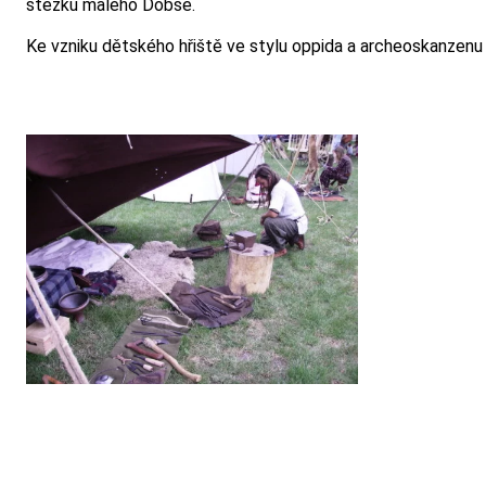
stezku malého Dobše.
Ke vzniku dětského hřiště ve stylu oppida a archeoskanzen