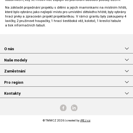
Na základě projednání projektu s dětmi a jejich maminkami na místním hřišti,
které bylo vybráno jako nejlepší místo pro umístění dětského hřiště, byly vybrány
hrací prvky a zpracován projekt projektantkou. V rámci grantu byly zakoupeny 4
lavičky, 2 pružinové houpačky, 1 hrací šestiboká věž, kolotoč, 1 kreslící tabule
a tisk informačních tabulí.
O nás
Naše modely
Zaměstnání
Pro region
Kontakty
© TMMCZ 2026 | created by
iREJ.cz