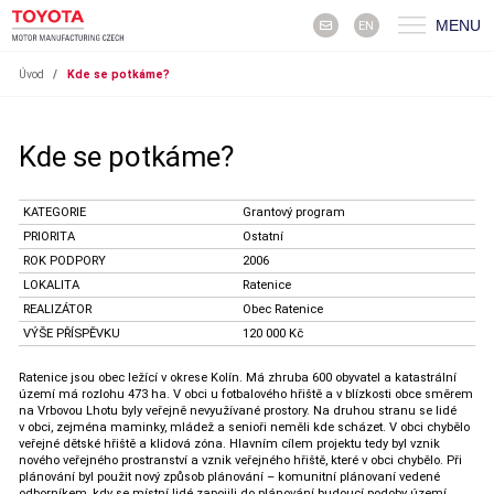
MENU
EN
Úvod
/
Kde se potkáme?
Kde se potkáme?
KATEGORIE
Grantový program
PRIORITA
Ostatní
ROK PODPORY
2006
LOKALITA
Ratenice
REALIZÁTOR
Obec Ratenice
VÝŠE PŘÍSPĚVKU
120 000 Kč
Ratenice jsou obec ležící v okrese Kolín. Má zhruba 600 obyvatel a katastrální
území má rozlohu 473 ha. V obci u fotbalového hřiště a v blízkosti obce směrem
na Vrbovou Lhotu byly veřejně nevyužívané prostory. Na druhou stranu se lidé
v obci, zejména maminky, mládež a senioři neměli kde scházet. V obci chybělo
veřejné dětské hřiště a klidová zóna. Hlavním cílem projektu tedy byl vznik
nového veřejného prostranství a vznik veřejného hřiště, které v obci chybělo. Při
plánování byl použit nový způsob plánování – komunitní plánovaní vedené
odborníkem, kdy se místní lidé zapojili do plánování budoucí podoby území.