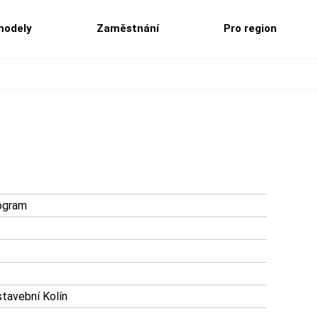
modely
Zaměstnání
Pro region
ogram
tavební Kolín