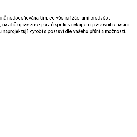
čanů nedoceňována tím, co vše její žáci umí předvést
ů, návrhů úprav a rozpočtů spolu s nákupem pracovního náčiní
naprojektují, vyrobí a postaví dle vašeho přání a možností.