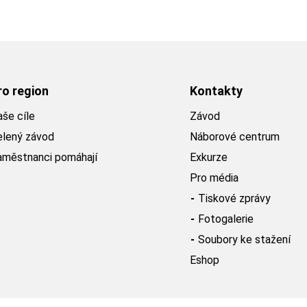
ro region
Kontakty
še cíle
Závod
elený závod
Náborové centrum
aměstnanci pomáhají
Exkurze
Pro média
Tiskové zprávy
Fotogalerie
Soubory ke stažení
Eshop