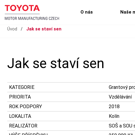
O nás
Naše 
Úvod
/
Jak se staví sen
Jak se staví sen
KATEGORIE
Grantový pr
PRIORITA
Vzdělávání
ROK PODPORY
2018
LOKALITA
Kolín
REALIZÁTOR
SOŠ a SOU s