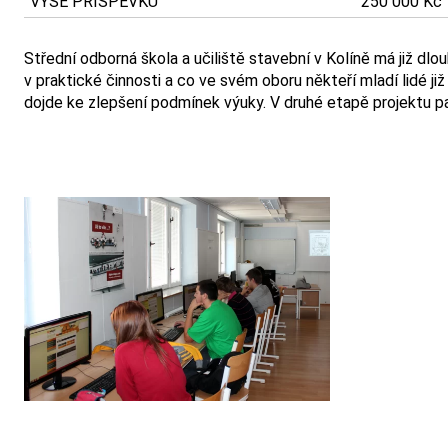
VÝŠE PŘÍSPĚVKU
250 000 Kč
Střední odborná škola a učiliště stavební v Kolíně má již dl
v praktické činnosti a co ve svém oboru někteří mladí lidé 
dojde ke zlepšení podmínek výuky. V druhé etapě projektu pak