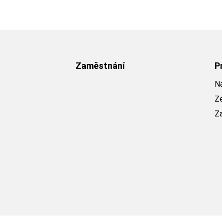
Zaměstnání
P
Na
Z
Z