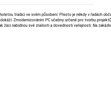
ouholetou tradici ve svém působení. Přesto je někdy v řadách ob
již dokáží. Zmodernizováním PC učebny určené pro tvorbu projekt
 žáci nabídnou své znalosti a dovednosti veřejnosti. Na zakázku 