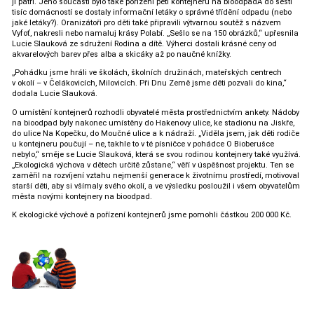
jí patří. Jeho součástí bylo také pořízení pěti kontejnerů na bioodpadA do šesti
tisíc domácností se dostaly informační letáky o správné třídění odpadu (nebo
jaké letáky?). Oranizátoři pro děti také připravili výtvarnou soutěž s názvem
Vyfoť, nakresli nebo namaluj krásy Polabí. „Sešlo se na 150 obrázků,“ upřesnila
Lucie Slauková ze sdružení Rodina a dítě. Výherci dostali krásné ceny od
akvarelových barev přes alba a skicáky až po naučné knížky.
„Pohádku jsme hráli ve školách, školních družinách, mateřských centrech
v okolí – v Čelákovicích, Milovicích. Při Dnu Země jsme děti pozvali do kina,“
dodala Lucie Slauková.
O umístění kontejnerů rozhodli obyvatelé města prostřednictvím ankety. Nádoby
na bioodpad byly nakonec umístěny do Hakenovy ulice, ke stadionu na Jiskře,
do ulice Na Kopečku, do Moučné ulice a k nádraží. „Viděla jsem, jak děti rodiče
u kontejneru poučují – ne, takhle to v té písničce v pohádce O Bioberušce
nebylo,“ směje se Lucie Slauková, která se svou rodinou kontejnery také využívá.
„Ekologická výchova v dětech určitě zůstane,“ věří v úspěšnost projektu. Ten se
zaměřil na rozvíjení vztahu nejmenší generace k životnímu prostředí, motivoval
starší děti, aby si všímaly svého okolí, a ve výsledku posloužil i všem obyvatelům
města novými kontejnery na bioodpad.
K ekologické výchově a pořízení kontejnerů jsme pomohli částkou 200 000 Kč.