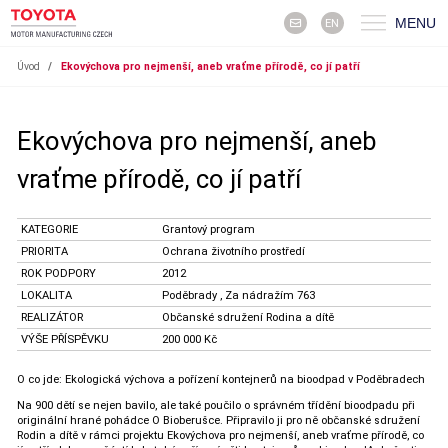
MENU
EN
Úvod
/
Ekovýchova pro nejmenší, aneb vraťme přírodě, co jí patří
Ekovýchova pro nejmenší, aneb
vraťme přírodě, co jí patří
KATEGORIE
Grantový program
PRIORITA
Ochrana životního prostředí
ROK PODPORY
2012
LOKALITA
Poděbrady , Za nádražím 763
REALIZÁTOR
Občanské sdružení Rodina a dítě
VÝŠE PŘÍSPĚVKU
200 000 Kč
O co jde: Ekologická výchova a pořízení kontejnerů na bioodpad v Poděbradech
Na 900 dětí se nejen bavilo, ale také poučilo o správném třídění bioodpadu při
originální hrané pohádce O Bioberušce. Připravilo ji pro ně občanské sdružení
Rodin a dítě v rámci projektu Ekovýchova pro nejmenší, aneb vraťme přírodě, co