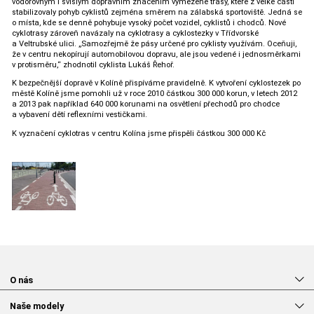
vodorovným i svislým dopravním značením vymezené trasy, které z velké části
stabilizovaly pohyb cyklistů zejména směrem na zálabská sportoviště. Jedná se
o místa, kde se denně pohybuje vysoký počet vozidel, cyklistů i chodců. Nové
cyklotrasy zároveň navázaly na cyklotrasy a cyklostezky v Třídvorské
a Veltrubské ulici. „Samozřejmě že pásy určené pro cyklisty využívám. Oceňuji,
že v centru nekopírují automobilovou dopravu, ale jsou vedené i jednosměrkami
v protisměru,“ zhodnotil cyklista Lukáš Řehoř.
K bezpečnější dopravě v Kolíně přispíváme pravidelně. K vytvoření cyklostezek po
městě Kolíně jsme pomohli už v roce 2010 částkou 300 000 korun, v letech 2012
a 2013 pak například 640 000 korunami na osvětlení přechodů pro chodce
a vybavení dětí reflexními vestičkami.
K vyznačení cyklotras v centru Kolína jsme přispěli částkou 300 000 Kč
O nás
Naše modely