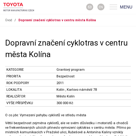
MENU
EN
Úvod
/
Dopravní značení cyklotras v centru města Kolína
Dopravní značení cyklotras v centru
města Kolína
KATEGORIE
Grantový program
PRIORITA
Bezpečnost
ROK PODPORY
2011
LOKALITA
Kolín , Karlovo náměstí 78
REALIZÁTOR
Město Kolín
VÝŠE PŘÍSPĚVKU
300 000 Kč
O co jde: Vymezení pohybu cyklistů ve středu města
Větší bezpečnost zejména cyklistů, ale ve svém důsledku i motoristů a chodců
ve frekventovaných ulicích přineslo vymezení cyklotras v centru města. Přímo po
místních komunikacích v Pražské ulici, Rubešově a Antonína Kaliny vznikly