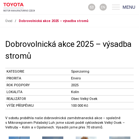
MENU
EN
Úvod
/
Dobrovolnická akce 2025 – výsadba stromů
Dobrovolnická akce 2025 – výsadba
stromů
KATEGORIE
Sponzoring
PRIORITA
Enviro
ROK PODPORY
2025
LOKALITA
Kolín
REALIZÁTOR
Obec Velký Osek
VÝŠE PŘÍSPĚVKU
100 000 Kč
V sobotu proběhla naše dobrovolnická zaměstnanecká akce – společně
s Mikroregionem Polabský Luh jsme sázeli podél cyklostezek Velký Osek –
Veltruby – Kolín a v Opolanech. Vysadili jsme přes 70 stromů.