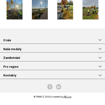
O nás
Naše modely
Zaměstnání
Pro region
Kontakty
© TMMCZ 2026 | created by
iREJ.cz