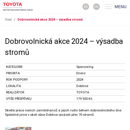
MENU
EN
Úvod
/
Dobrovolnická akce 2024 – výsadba stromů
Dobrovolnická akce 2024 – výsadba
stromů
KATEGORIE
Sponzoring
PRIORITA
Enviro
ROK PODPORY
2024
LOKALITA
Dobšice
REALIZÁTOR
TOYOTA
VÝŠE PŘÍSPĚVKU
179 920 Kč
Skvělá práce našich zaměstnanců a jejich rodin během dobrovolnického dne.
Společně jsme v okolí obce Dobšice vysázeli přes 70 stromů.