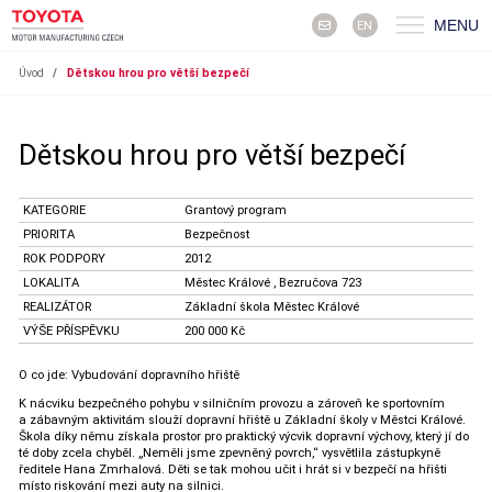
MENU
EN
Úvod
/
Dětskou hrou pro větší bezpečí
Dětskou hrou pro větší bezpečí
KATEGORIE
Grantový program
PRIORITA
Bezpečnost
ROK PODPORY
2012
LOKALITA
Městec Králové , Bezručova 723
REALIZÁTOR
Základní škola Městec Králové
VÝŠE PŘÍSPĚVKU
200 000 Kč
O co jde: Vybudování dopravního hřiště
K nácviku bezpečného pohybu v silničním provozu a zároveň ke sportovním
a zábavným aktivitám slouží dopravní hřiště u Základní školy v Městci Králové.
Škola díky němu získala prostor pro praktický výcvik dopravní výchovy, který jí do
té doby zcela chyběl. „Neměli jsme zpevněný povrch,“ vysvětlila zástupkyně
ředitele Hana Zmrhalová. Děti se tak mohou učit i hrát si v bezpečí na hřišti
místo riskování mezi auty na silnici.