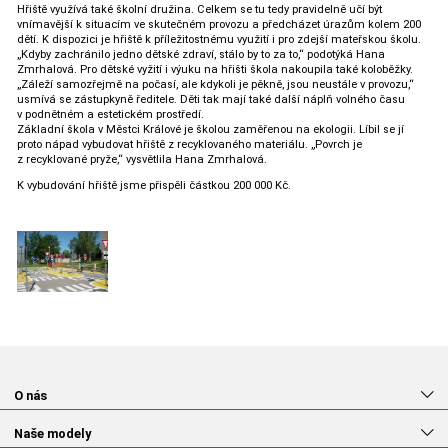
Hřiště využívá také školní družina. Celkem se tu tedy pravidelně učí být
vnímavější k situacím ve skutečném provozu a předcházet úrazům kolem 200
dětí. K dispozici je hřiště k příležitostnému využití i pro zdejší mateřskou školu.
„Kdyby zachránilo jedno dětské zdraví, stálo by to za to,“ podotýká Hana
Zmrhalová. Pro dětské vyžití i výuku na hřišti škola nakoupila také koloběžky.
„Záleží samozřejmě na počasí, ale kdykoli je pěkně, jsou neustále v provozu,“
usmívá se zástupkyně ředitele. Děti tak mají také další náplň volného času
v podnětném a estetickém prostředí.
Základní škola v Městci Králové je školou zaměřenou na ekologii. Líbil se jí
proto nápad vybudovat hřiště z recyklovaného materiálu. „Povrch je
z recyklované pryže,“ vysvětlila Hana Zmrhalová.
K vybudování hřiště jsme přispěli částkou 200 000 Kč.
O nás
Naše modely