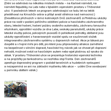
(Dění se odehrává na několika místech města – na Karlově náměstí, na
náměstí Republiky, na Labi nebo v bývalém vojenském prostoru v Třídvorské
ulici. V posledních letech se program odehrávající se řadu let na letišti
přestěhoval na Kmochův ostrov a přibyl areál střelnice nad nemocnicí.)
(Desetitisíce příchozích v rámci kolínských Dnů záchranářů zs?hlédnou ukázky
práce na vodě v podání poříčního oddělení policie a hasičského záchranného
sboru, letecké hašení, hašení požáru osobního automobilu, záchranu tonoucího
vrtulníkem, vyproštění vozidla ze dna Labe, seskoky parašutistů, ukázky práce
letecké služby policie, policejních psovodů či pořádkové jednotky, oblíbené jsou
ukázky vyprošťování z havarovaných vozidel spolu se součinností složek
integrovaného záchranného systému u dopravních nehod. Akce je lákavá pro
dospělé a v hojné míře pro děti, pro které jsou připravovány atrakce zaměřené
na bezpečnost v silniční dopravě, hasičské hry, nácvik jak se chovat při dopravní
nehodě, možnost svézt se hasičským autem nebo vyjet plošinou až vysoko do
oblak. V prostoru Třídvorské ulice se prezentuje historická vojenská technika
a na projížďky po tankodromu se nezřídka stojí fronta. Den záchranářů
zpestřuje doprovodný program v podobě tanečních a hudebních vystoupení
a nezapomíná se ani na základní myšlenku této akce – uctění Dne osvobození
u pomníku obětem válek.)