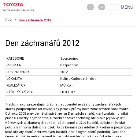
MENU
EN
Úvod
/
Den záchranářů 2012
Den záchranářů 2012
KATEGORIE
Sponzoring
PRIORITA
Bezpečnost
ROK PODPORY
2012
LOKALITA
Kolín , Karlovo náměstí
REALIZÁTOR
MÚ Kolín
VÝŠE PŘÍSPĚVKU
50 000 Kč
Tradiční akci prezentující práci a nedocenitelné zásluhy záchranářských
složek podporujeme od chvíle, kdy jsme v průmyslové zóně otevřeli naši továrnu.
Od roku 2005 pravidelně přispíváme na Den záchranářů, který zrakům diváků
přináší ukázky nejmodernější záchranářské techniky, ale hlavě jejího využití
v šikovných a zkušených rukách záchranné služby, hasičů, policie, městské
policie a mnoha dalších složek. Akce konaná pravidelně 8. Května a prezentuje
také aktivity sborů dobrovolných hasičů, hasičských sborů podniků, Českého
červeného kříže nebo hygieniků, nechybí ani historická hasičská technika.