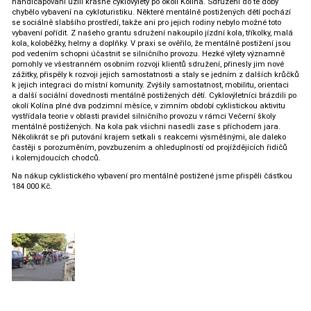
handicapovaní užili krásné cyklovýlety po okolí Kolína. Sdružení do té doby
chybělo vybavení na cykloturistiku. Některé mentálně postižených dětí pochází
se sociálně slabšího prostředí, takže ani pro jejich rodiny nebylo možné toto
vybavení pořídit. Z našeho grantu sdružení nakoupilo jízdní kola, tříkolky, malá
kola, koloběžky, helmy a doplňky. V praxi se ověřilo, že mentálně postižení jsou
pod vedením schopni účastnit se silničního provozu. Hezké výlety významně
pomohly ve všestranném osobním rozvoji klientů sdružení, přinesly jim nové
zážitky, přispěly k rozvoji jejich samostatnosti a staly se jedním z dalších krůčků
k jejich integraci do místní komunity. Zvýšily samostatnost, mobilitu, orientaci
a další sociální dovednosti mentálně postižených dětí. Cyklovýletníci brázdili po
okolí Kolína plné dva podzimní měsíce, v zimním období cyklistickou aktivitu
vystřídala teorie v oblasti pravidel silničního provozu v rámci Večerní školy
mentálně postižených. Na kola pak všichni nasedli zase s příchodem jara.
Několikrát se při putování krajem setkali s reakcemi výsměšnými, ale daleko
častěji s porozuměním, povzbuzením a ohleduplností od projíždějících řidičů
i kolemjdoucích chodců.
Na nákup cyklistického vybavení pro mentálně postižené jsme přispěli částkou
184 000 Kč.