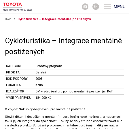
MENU
EN
Úvod
/
Cykloturistika – Integrace mentálně postižených
Cykloturistika – Integrace mentálně
postižených
KATEGORIE
Grantový program
PRIORITA
Ostatní
ROK PODPORY
2005
LOKALITA
Kolín
REALIZÁTOR
OV – sdružení pro pomoc mentálně postiženým Kolín
VÝŠE PŘÍSPĚVKU
184 000 Kč
O co jde: Nákup cyklovybavení pro mentálně postižené
Otevřít dětem i dospělým s mentálním postižením nové možnosti, a napomoci
tak k jejich integraci do společnosti. Tak by se daly stručně charakterizovat cíle
i výsledky projektu Sdružení pro pomoc mentálně postiženým, díky němuž si