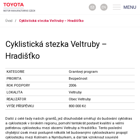
MENU
EN
Úvod
/
Cyklistická stezka Veltruby – Hradišťko
Cyklistická stezka Veltruby –
Hradišťko
KATEGORIE
Grantový program
PRIORITA
Bezpečnost
ROK PODPORY
2006
LOKALITA
Veltruby
REALIZÁTOR
Obec Veltruby
VÝŠE PŘÍSPĚVKU
800 000 Kč
Další z celé řady našich grantů, jež dlouhodobě směřují do budování cyklotras
a cyklostezek v širokém regionu, pomohl tentokrát postavit kvalitní a velmi
potřebnou cyklostezku mezi obcemi Veltruby a Hradišťko. Tento poslední
chybějící úsek mezi postupně několik let budovanými cyklostezkami propojil
cyklostezku mezi Kolínem a Nymburkem, a dal tak vzniknout souvislé