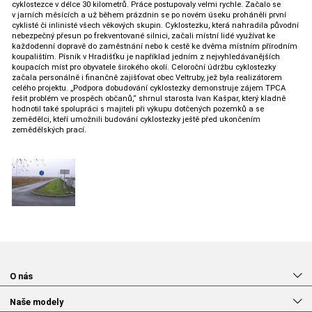
cyklostezce v délce 30 kilometrů. Práce postupovaly velmi rychle. Začalo se
v jarních měsících a už během prázdnin se po novém úseku proháněli první
cyklisté či inlinisté všech věkových skupin. Cyklostezku, která nahradila původní
nebezpečný přesun po frekventované silnici, začali místní lidé využívat ke
každodenní dopravě do zaměstnání nebo k cestě ke dvěma místním přírodním
koupalištím. Písník v Hradišťku je například jedním z nejvyhledávanějších
koupacích míst pro obyvatele širokého okolí. Celoroční údržbu cyklostezky
začala personálně i finančně zajišťovat obec Veltruby, jež byla realizátorem
celého projektu. „Podpora dobudování cyklostezky demonstruje zájem TPCA
řešit problém ve prospěch občanů,“ shrnul starosta Ivan Kašpar, který kladně
hodnotil také spolupráci s majiteli při výkupu dotčených pozemků a se
zemědělci, kteří umožnili budování cyklostezky ještě před ukončením
zemědělských prací.
O nás
Naše modely