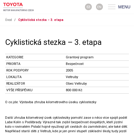
MENU
EN
Úvod
/
Cyklistická stezka – 3. etapa
Cyklistická stezka – 3. etapa
KATEGORIE
Grantový program
PRIORITA
Bezpečnost
ROK PODPORY
2005
LOKALITA
Veltruby
REALIZÁTOR
Obec Veltruby
VÝŠE PŘÍSPĚVKU
800 000 Kč
O co jde: Výstavba zhruba kilometrového úseku cyklostezky
Další zhruba kilometrový úsek cyklostezky pomohl zase o něco více spojit podél
Labe Kolín s Poděbrady. Výrazně tak zvýšil bezpečnost dospělých, kteří jízdní
kolo v rovinatém Polabí hojně využívají při cestách do zaměstnání, ale také dětí.
Například starší děti z Veltrub, kde je jen první stupeň základní školy, tudy jezdí