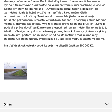
do školy do Velkého Oseku. Konkrétně díky tomuto úseku se všichni mohou
vyhnout frekventované křižovatce na velmi zatížené silnici procházející obcí od
Kolína směrem na dálnici D 11. „Cyklostezka slouží nejen k dojíždění do
zaměstnání, ale je hojně využívána například k rodinným výletům
a maminkami s kočárky. Také se velmi rozmohla jízda na kolečkových
bruslích,“ poznamenal starosta Veltrub Ivan Kašpar. To potvrzují i slova Martina
Vokřála, který na cyklostezku vyrazil s přáteli právě na in-line bruslích. „Když to
počasí a práce dovolí, vyrážíme sem alespoň jednou za měsíc. Na in-liny je to tu
ideální. V létě je na cyklostezce takový provoz, že se kolikrát vyhýbáme s cyklisty
nebo dalšími partami na in-linech snad co sto metrů,“ smál se nadšený
inlinista. Celoroční údržby cyklostezky se ujala obec Veltruby vlastními silami.
Na třetí úsek cyklostezky podél Labe jsme přispěli částkou 800 000 Kč.
O nás