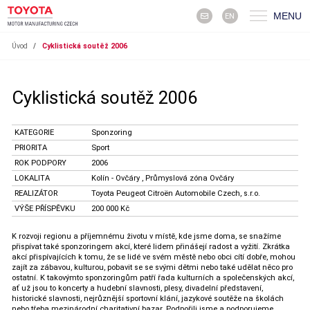
MENU
EN
Úvod
/
Cyklistická soutěž 2006
Cyklistická soutěž 2006
KATEGORIE
Sponzoring
PRIORITA
Sport
ROK PODPORY
2006
LOKALITA
Kolín - Ovčáry , Průmyslová zóna Ovčáry
REALIZÁTOR
Toyota Peugeot Citroën Automobile Czech, s.r.o.
VÝŠE PŘÍSPĚVKU
200 000 Kč
K rozvoji regionu a příjemnému životu v místě, kde jsme doma, se snažíme
přispívat také sponzoringem akcí, které lidem přinášejí radost a vyžití. Zkrátka
akcí přispívajících k tomu, že se lidé ve svém městě nebo obci cítí dobře, mohou
zajít za zábavou, kulturou, pobavit se se svými dětmi nebo také udělat něco pro
ostatní. K takovýmto sponzoringům patří řada kulturních a společenských akcí,
ať už jsou to koncerty a hudební slavnosti, plesy, divadelní představení,
historické slavnosti, nejrůznější sportovní klání, jazykové soutěže na školách
nebo třeba mezinárodní charitativní bazar. Podpořili jsme a podporujeme