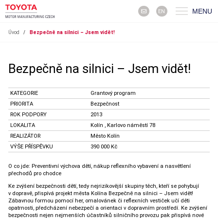
MENU
EN
Úvod
/
Bezpečně na silnici – Jsem vidět!
Bezpečně na silnici – Jsem vidět!
KATEGORIE
Grantový program
PRIORITA
Bezpečnost
ROK PODPORY
2013
LOKALITA
Kolín , Karlovo náměstí 78
REALIZÁTOR
Město Kolín
VÝŠE PŘÍSPĚVKU
390 000 Kč
O co jde: Preventivní výchova dětí, nákup reflexního vybavení a nasvětlení
přechodů pro chodce
Ke zvýšení bezpečnosti dětí, tedy nejrizikovější skupiny těch, kteří se pohybují
v dopravě, přispívá projekt města Kolína Bezpečně na silnici – Jsem vidět!
Zábavnou formou pomocí her, omalovánek či reflexních vestiček učí děti
opatrnosti, předcházení nebezpečí a orientaci v dopravním prostředí. Ke zvýšení
bezpečnosti nejen nejmenších účastníků silničního provozu pak přispívá nové