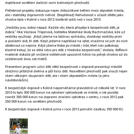
doplňkové osvětlení dalších osmi kolínských přechodů.
Potřebnost projektu dokazuje nejen dotazníkové šetření mezi obyvateli města,
ale i statistiky dopravních nehod. (Například) Nehodovost s účastí dítěte jako
chodce byla v Kolíně v roce 2012 šestkrát vyšší než v roce 2010.
„Vestičky jsou dobrý nápad. Každá věc, která přispěje k bezpečnosti dětí, je
dobrá,“ říká Václava Třepinová, ředitelka Mateřské školy Bachmačská, kde už
vestičky využívají. „Když jdeme na běžnou vycházku, dostávají vestičky první
a poslední dvě, tři děti. Když jedeme například na výlet, snažíme se jich do nich
obléknout co nejvíce. Když jdeme třeba po městě, i lidé, kteří nás potkávají,
kladně kvitují, že se dělá něco pro děti z hlediska bezpečnosti,“ dodala. Reflexní
materiál dokáže při snížené viditelnosti upozornit řidiče na pohyb chodce až do
vzdálenosti dvou set metrů.
Preventivní program učící děti větší bezpečnosti v dopravě prezentují městští
strážníci přibližně dvěma a půl tisíci dětí. Nasvětlení přechodů pak slouží nejen
všem věkovým skupinám dětí, ale i všem obyvatelům města (a jeho
návštěvníkům).
K bezpečnější dopravě v Kolíně napomáháme pravidelně už několik let. V roce
2010 to bylo 300 000 korun na vytvoření cyklostezek ve městě, o rok později
rovněž 300 000 korun na dopravní značení cyklotras v centru, v roce 2012 pak
250 000 korun na osvětlení přechodů.
K bezpečnější dopravě v Kolíně jsme v roce 2013 pomohli částkou 390 000 Kč.