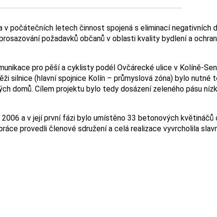
 počátečních letech činnost spojená s eliminací negativních dop
 prosazování požadavků občanů v oblasti kvality bydlení a ochra
munikace pro pěší a cyklisty podél Ovčárecké ulice v Kolíně-Se
i silnice (hlavní spojnice Kolín – průmyslová zóna) bylo nutné 
ých domů. Cílem projektu bylo tedy dosázení zeleného pásu nízk
 2006 a v její první fázi bylo umístěno 33 betonových květináčů
ráce provedli členové sdružení a celá realizace vyvrcholila slav