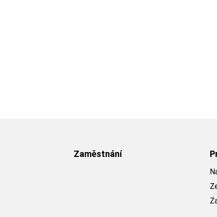
Zaměstnání
P
Na
Z
Z