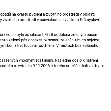
adů na kvalitu bydlení a životního prostředí v oblasti.
ny životního prostředí v souvislosti se vznikem Průmyslové
ndražicích byla od silnice II/328 oddělena zeleným pásem
tento zelený pás dosázet okrasnou zelení a tím co nejvíce
ými keři a kvetoucími rostlinami. V místech bez zeleného
 osázených vhodnými rostlinami. Následně došlo k natření
nostním otevřením 9.11.2006, kterého se zúčastnili zástupci