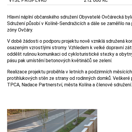
VÝŠE PŘÍSPĚVKU
212 000 Kč
Hlavní náplní občanského sdružení Obyvatelé Ovčárecká byla v
Sdružení působí v Kolíně-Sendražicích a dále se zaměřilo na
zóny Ovčáry.
V době žádosti o podporu projektu nově vzniklá sdružená ko
osazeným vzrostlými stromy. Vzhledem k velké dopravní zátěž
oddělit rušnou komunikaci od cykloturistické stezky a obytn
pásu pak umístění betonových květináčů se zelení.
Realizace projektu proběhla v letních a podzimních měsících
protihlukových stěn ze strany od rodinných domků. Veškeré p
TPCA, Nadace Partnerství, města Kolína a členové sdružení.