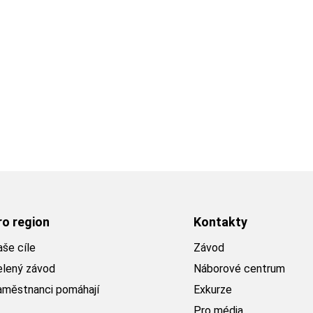
ro region
Kontakty
še cíle
Závod
elený závod
Náborové centrum
aměstnanci pomáhají
Exkurze
Pro média