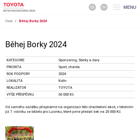
MENU
EN
Úvod
/
Běhej Borky 2024
Běhej Borky 2024
KATEGORIE
Sponzoring, Sbírky a dary
PRIORITA
Sport, charita
ROK PODPORY
2024
LOKALITA
Kolín
REALIZÁTOR
TOYOTA
VÝŠE PŘÍSPĚVKU
50 000 Kč
Od samého začátku přispíváme na organizaci této charitativní akce, v letošním
již 7. ročníku se běželo pro Lucinku, které jsme předali šek na 20 000 Kč.