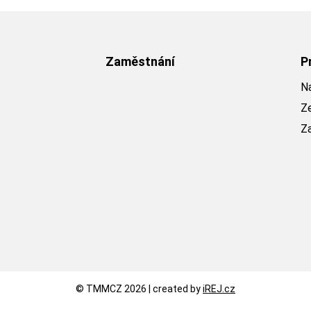
Zaměstnání
P
Na
Z
Z
© TMMCZ 2026 | created by
iREJ.cz