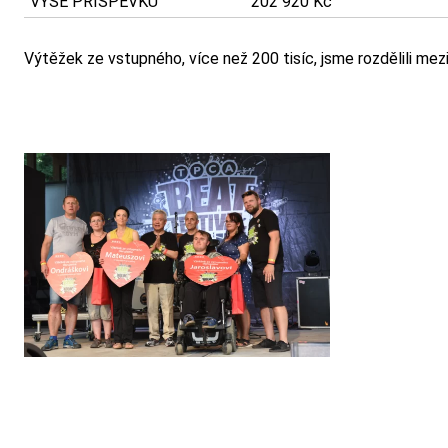
VÝŠE PŘÍSPĚVKU
202 920 Kč
Výtěžek ze vstupného, více než 200 tisíc, jsme rozdělili me