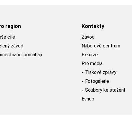
ro region
Kontakty
še cíle
Závod
elený závod
Náborové centrum
aměstnanci pomáhají
Exkurze
Pro média
Tiskové zprávy
Fotogalerie
Soubory ke stažení
Eshop