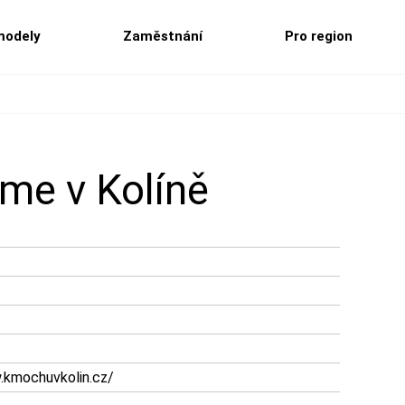
modely
Zaměstnání
Pro region
me v Kolíně
w.kmochuvkolin.cz/