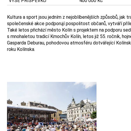
VÝŠE PŘÍSPĚVKU
400 000 Kč
Kultura a sport jsou jedním z nejoblíbenějších způsobů, jak t
společenské akce podporují pospolitost občanů, vytváří přílež
Také letos přichází město Kolín s projektem na podporu sedmi
s mnohaletou tradicí Kmochův Kolín, letos již 55. ročník, ho
Gasparda Deburau, pohodovou atmosféru dotvářející Kolínské 
roku Kolínska.