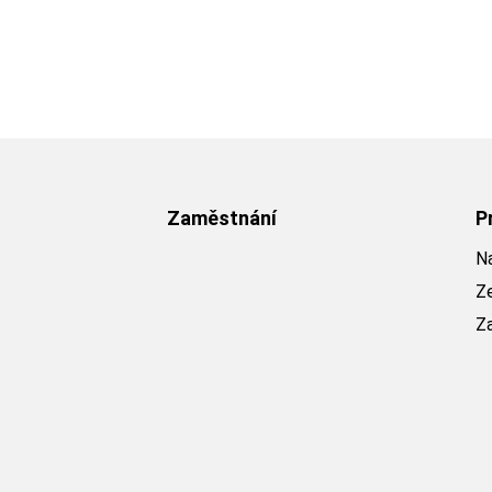
Zaměstnání
P
Na
Z
Z