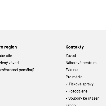
ro region
Kontakty
še cíle
Závod
elený závod
Náborové centrum
aměstnanci pomáhají
Exkurze
Pro média
Tiskové zprávy
Fotogalerie
Soubory ke stažení
Eshop