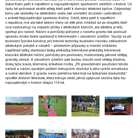
Sokol Kolín patří k největším a nejúspěšnějším sportovním oddílům v Kolíně. Už
řadu let vychovává skvělé atlety, kteří patří k domácí atletické špičce. Odpovídají
tomu jak výsledky na atletickém ovále, tak umístění družstev i jednotlivců
v anketě Nejúspěšnější sportovec Kolína. Oddíl, který patří k největším
v republice, má ale také aktivní členy od dětí přes mládež až po dospělé, kteří
sice nedosahují na nejvyšší příčky v atletických kláních, ale atletika je těší,
sportují pro radost. Náčiní a pomůcky pořízené z našeho grantu tak poslouží
opravdu široké škále sportovců k tréninkovým i závodním účelům. Využijí se při
budování fyzické kondice, pro trénink techniky, budování nácviku základních
atletických pohybů a návyků – především přípravky a mladší mládeže;
například laťky, startovací bloky, překážky, tréninkové překážky, tréninkové
klasické atletické náčiní, pomůcky pro posilování, medicinbaly, pěnové oštěpy,
granáty, závaží. K závodním účelům pak budou sloužit nové oštěpy, kladiva,
disky, tyče, koule, břemena, kriketové míčky. „Při pravidelném používání tohoto
nářadí a náčiní vysokým počtem trénujících dochází k jeho rychlé amortizaci
a nutné obměně. Z grantu navíc pořídíme také kryt na tyčkařské doskočiště,“
vysvětlil Antonín Morávek, který trénuje oddíl, jehož uplynulá sezóna byla tou
nejúspěšnější v historii čítající 114 let.