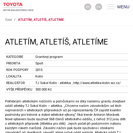
MENU
EN
Úvod
/
ATLETÍM, ATLETÍŠ, ATLETÍME
ATLETÍM, ATLETÍŠ, ATLETÍME
KATEGORIE
Grantový program
PRIORITA
Sport
ROK PODPORY
2015
LOKALITA
Kolín
REALIZÁTOR
TJ Sokol Kolín - atletika , http://www.atletika-kolin.wz.cz/
VÝŠE PŘÍSPĚVKU
300 000 Kč
Potřebným atletickým náčiním a pomůckami se díky našemu grantu dovybaví
oddíl atletiky TJ Sokol Kolín – atletika. „Chceme našim závodníkům od těch
nejmenších v atletických přípravkách až po reprezentanty ČR zajistit kvalitní
podmínky pro trénink a dobré atletické výkony,“ říká trenér Antonín Morávek.
Nové vybavení bude využívat 568 členů atletického oddílu, z čehož 312 jsou děti
z atletických přípravek (Atletika pro děti). Jejich počet při podzimním náboru
každým rokem narůstá. Závodní náčiní pak bude využíváno i stovkami
závodníků při desítkách závodů, které ročně oddíl pořádá. Atletický oddíl TJ