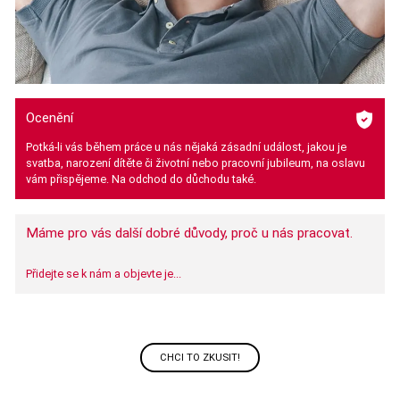
Ocenění
Potká-li vás během práce u nás nějaká zásadní událost, jakou je
svatba, narození dítěte či životní nebo pracovní jubileum, na oslavu
vám přispějeme. Na odchod do důchodu také.
Máme pro vás další dobré důvody, proč u nás pracovat.
Přidejte se k nám a objevte je...
CHCI TO ZKUSIT!