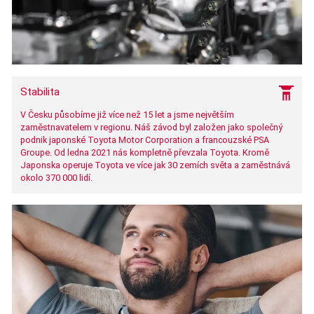
Stabilita
V Česku působíme již více než 15 let a jsme největším
zaměstnavatelem v regionu. Náš závod byl založen jako společný
podnik japonské Toyota Motor Corporation a francouzské PSA
Groupe. Od ledna 2021 nás kompletně převzala Toyota. Kromě
Japonska operuje Toyota ve více jak 30 zemích světa a zaměstnává
okolo 370 000 lidí.