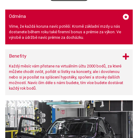
Odměna
Víme, že každá koruna navíc potěší. Kromě základní mzdy u nás
dostanete během roku také firemní bonus a prémie za výkon. Ve
výrobě a údržbě navíc prémie za docházku.
Benefity
Každý měsíc vám přistane na virtuálním účtu 2000 bodů, za které
můžete chodit cvičit, pořídit si lístky na koncerty, ale i dovolenou
nebo si je posílat na splácení hypotéky, spoření a stovky dalších
možností. Navíc čím déle s námi budete, tím více budete dostávat
každý rok bodů.