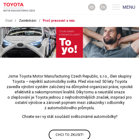
MENU
EN
Úvod
/
Zaměstnání
/
Proč pracovat u nás
Jsme Toyota Motor Manufacturing Czech Republic, s.r.o., člen skupiny
Toyota – největší automobilky světa. Před více než 50 lety Toyota
zavedla výrobní systém založený na důmyslné organizaci práce, vysoké
efektivitě a nekompromisní kvalitě. Díky tomu a neustálé snaze
o zlepšování je Toyota jednou z nejhodnotnějších značek, inspirací pro
ostatní výrobce a zároveň pojmem mezi zákazníky i odborníky
z automobilového průmyslu.
Chcete se i vy stát součástí světoznámé automobilky?
CHCI TO ZKUSIT!