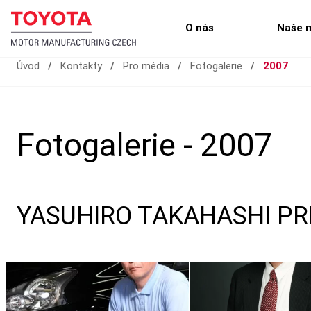
O nás
Naše 
Úvod
/
Kontakty
/
Pro média
/
Fotogalerie
/
2007
Fotogalerie - 2007
YASUHIRO TAKAHASHI PR