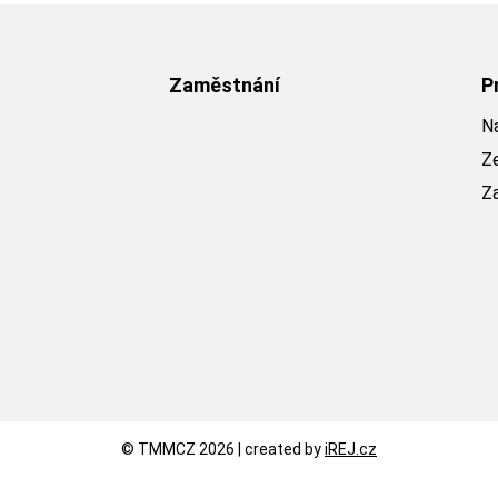
Zaměstnání
P
Na
Z
Z
© TMMCZ 2026 | created by
iREJ.cz