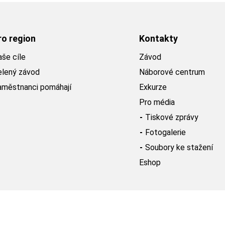
ro region
Kontakty
še cíle
Závod
elený závod
Náborové centrum
aměstnanci pomáhají
Exkurze
Pro média
Tiskové zprávy
Fotogalerie
Soubory ke stažení
Eshop