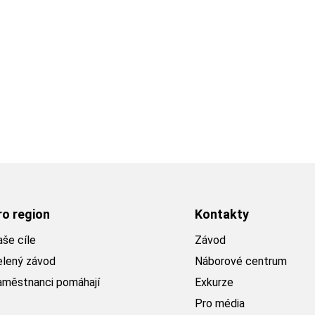
ro region
Kontakty
še cíle
Závod
elený závod
Náborové centrum
aměstnanci pomáhají
Exkurze
Pro média