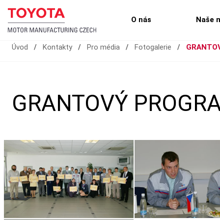
O nás
Naše 
Úvod
/
Kontakty
/
Pro média
/
Fotogalerie
/
GRANTOV
GRANTOVÝ PROGRA