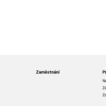
Zaměstnání
P
Na
Z
Z