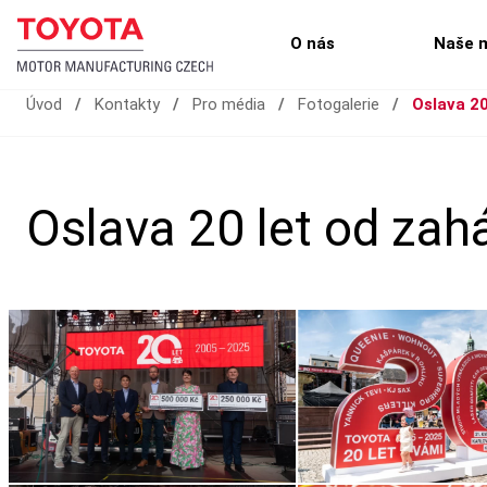
O nás
Naše 
Úvod
/
Kontakty
/
Pro média
/
Fotogalerie
/
Oslava 20
Oslava 20 let od zahá