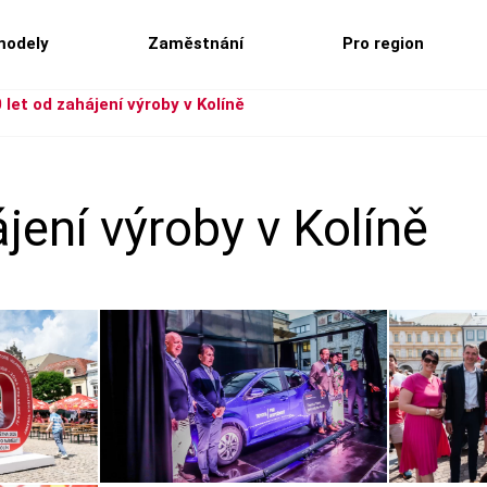
modely
Zaměstnání
Pro region
 let od zahájení výroby v Kolíně
jení výroby v Kolíně