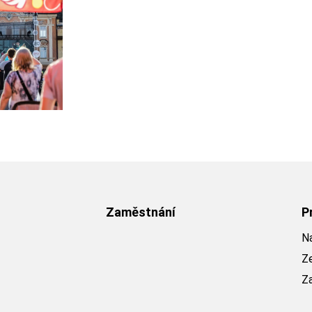
Zaměstnání
P
Na
Z
Z