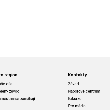
ro region
Kontakty
še cíle
Závod
elený závod
Náborové centrum
aměstnanci pomáhají
Exkurze
Pro média