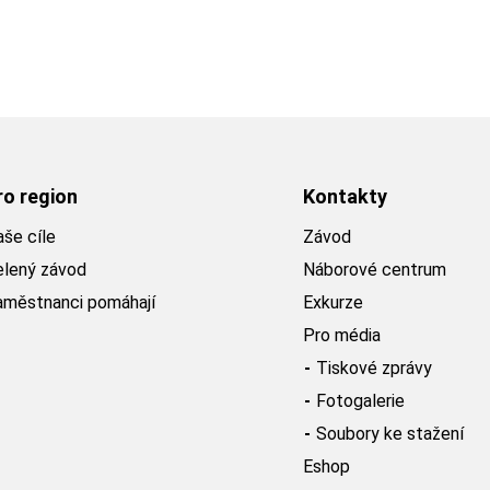
ro region
Kontakty
še cíle
Závod
elený závod
Náborové centrum
aměstnanci pomáhají
Exkurze
Pro média
Tiskové zprávy
Fotogalerie
Soubory ke stažení
Eshop