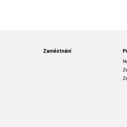
Zaměstnání
P
Na
Z
Z