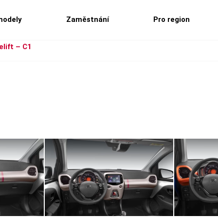
modely
Zaměstnání
Pro region
lift – C1