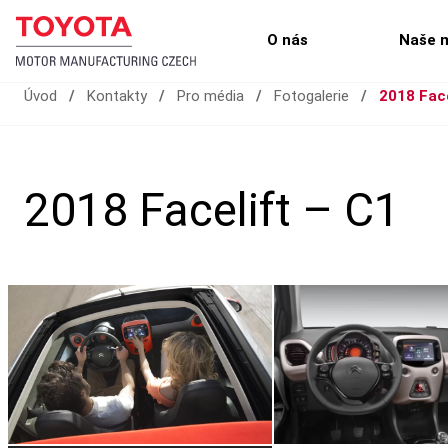
O nás
Naše 
Úvod
/
Kontakty
/
Pro média
/
Fotogalerie
/
2018 Face
2018 Facelift – C1