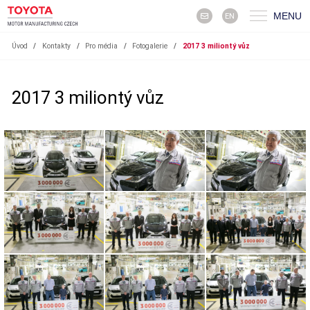
MENU
EN
Úvod
/
Kontakty
/
Pro média
/
Fotogalerie
/
2017 3 miliontý vůz
2017 3 miliontý vůz