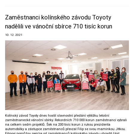
Zaměstnanci kolínského závodu Toyoty
nadělili ve vánoční sbírce 710 tisíc korun
10. 12. 2021
Kolínský závod Toyoty dnes hostil slavnostní předání výtěžku letošní
zaměstnanecké vánoční sbírky. Rekordních 710 000 korun zaměstnanci vybrali
na celkem sedm projektů. Šek na 200 tisíc korun z rukou prezidenta
automobilky a zástupce zaměstnanců převzal Filip se svou maminkou Jitkou.
Filipovi pomůžou peníze od zaměstnanců kolínského závodu uhradit část