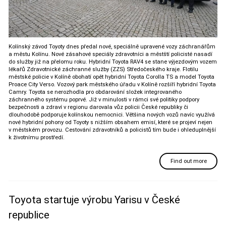
Kolínský závod Toyoty dnes předal nové, speciálně upravené vozy záchranářům
a městu Kolínu. Nové zásahové speciály zdravotníci a městští policisté nasadí
do služby již na přelomu roku. Hybridní Toyota RAV4 se stane výjezdovým vozem
lékařů Zdravotnické záchranné služby (ZZS) Středočeského kraje. Flotilu
městské policie v Kolíně obohatí opět hybridní Toyota Corolla TS a model Toyota
Proace City Verso. Vozový park městského úřadu v Kolíně rozšíří hybridní Toyota
Camry. Toyota se nerozhodla pro obdarování složek integrovaného
záchranného systému poprvé. Již v minulosti v rámci své politiky podpory
bezpečnosti a zdraví v regionu darovala vůz policii České republiky či
dlouhodobě podporuje kolínskou nemocnici. Většina nových vozů navíc využívá
nové hybridní pohony od Toyoty s nižším obsahem emisí, které se projeví nejen
v městském provozu. Cestování zdravotníků a policistů tím bude i ohleduplnější
k životnímu prostředí.
Find out more
Toyota startuje výrobu Yarisu v České
republice