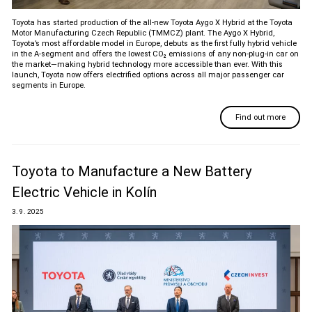
Toyota has started production of the all-new Toyota Aygo X Hybrid at the Toyota
Motor Manufacturing Czech Republic (TMMCZ) plant. The Aygo X Hybrid,
Toyota’s most affordable model in Europe, debuts as the first fully hybrid vehicle
in the A-segment and offers the lowest CO₂ emissions of any non-plug-in car on
the market—making hybrid technology more accessible than ever. With this
launch, Toyota now offers electrified options across all major passenger car
segments in Europe.
Find out more
Toyota to Manufacture a New Battery
Electric Vehicle in Kolín
3. 9. 2025