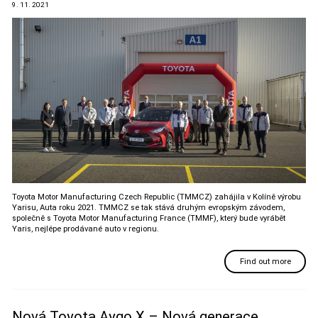
9. 11. 2021
Toyota Motor Manufacturing Czech Republic (TMMCZ) zahájila v Kolíně výrobu
Yarisu, Auta roku 2021. TMMCZ se tak stává druhým evropským závodem,
společně s Toyota Motor Manufacturing France (TMMF), který bude vyrábět
Yaris, nejlépe prodávané auto v regionu.
Find out more
Nová Toyota Aygo X – Nová generace