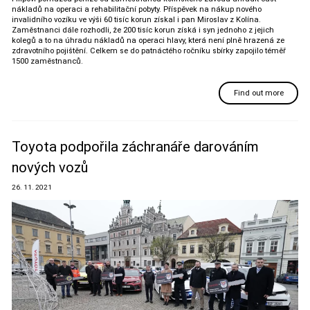
nákladů na operaci a rehabilitační pobyty. Příspěvek na nákup nového
invalidního vozíku ve výši 60 tisíc korun získal i pan Miroslav z Kolína.
Zaměstnanci dále rozhodli, že 200 tisíc korun získá i syn jednoho z jejich
kolegů a to na úhradu nákladů na operaci hlavy, která není plně hrazená ze
zdravotního pojištění. Celkem se do patnáctého ročníku sbírky zapojilo téměř
1500 zaměstnanců.
Find out more
Toyota podpořila záchranáře darováním
nových vozů
26. 11. 2021