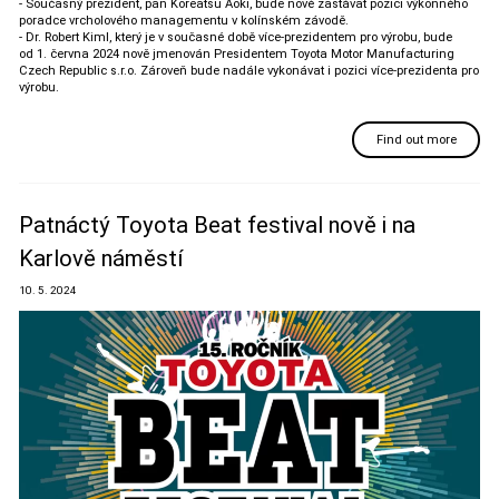
- Současný prezident, pan Koreatsu Aoki, bude nově zastávat pozici výkonného
poradce vrcholového managementu v kolínském závodě.
- Dr. Robert Kiml, který je v současné době více-prezidentem pro výrobu, bude
od 1. června 2024 nově jmenován Presidentem Toyota Motor Manufacturing
Czech Republic s.r.o. Zároveň bude nadále vykonávat i pozici více-prezidenta pro
výrobu.
Find out more
Patnáctý Toyota Beat festival nově i na
Karlově náměstí
10. 5. 2024