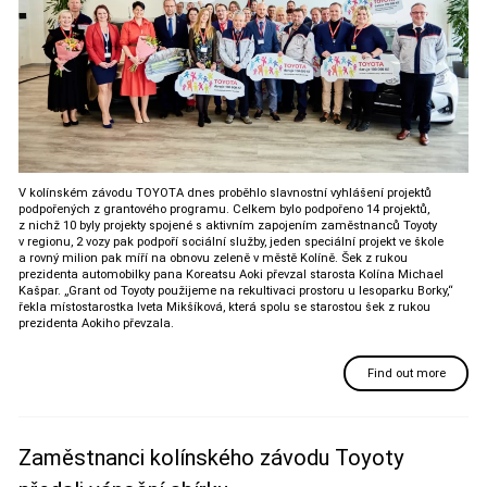
V kolínském závodu TOYOTA dnes proběhlo slavnostní vyhlášení projektů
podpořených z grantového programu. Celkem bylo podpořeno 14 projektů,
z nichž 10 byly projekty spojené s aktivním zapojením zaměstnanců Toyoty
v regionu, 2 vozy pak podpoří sociální služby, jeden speciální projekt ve škole
a rovný milion pak míří na obnovu zeleně v městě Kolíně. Šek z rukou
prezidenta automobilky pana Koreatsu Aoki převzal starosta Kolína Michael
Kašpar. „Grant od Toyoty použijeme na rekultivaci prostoru u lesoparku Borky,“
řekla místostarostka Iveta Mikšíková, která spolu se starostou šek z rukou
prezidenta Aokiho převzala.
Find out more
Zaměstnanci kolínského závodu Toyoty