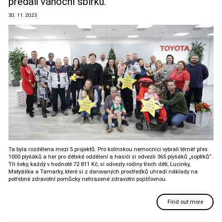
předali vánoční sbírku.
30. 11. 2023
Ta byla rozdělena mezi 5 projektů. Pro kolínskou nemocnici vybrali téměř přes
1000 plyšáků a her pro dětské oddělení a hasiči si odvezli 365 plyšáků „soptíků“.
Tři šeky, každý v hodnotě 72 811 Kč, si odvezly rodiny třech dětí, Lucinky,
Matyáška a Tamarky, které si z darovaných prostředků uhradí náklady na
potřebné zdravotní pomůcky nehrazené zdravotní pojišťovnou.
Find out more