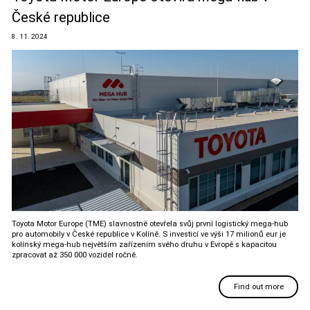
České republice
8. 11. 2024
Toyota Motor Europe (TME) slavnostně otevřela svůj první logistický mega-hub
pro automobily v České republice v Kolíně. S investicí ve výši 17 milionů eur je
kolínský mega-hub největším zařízením svého druhu v Evropě s kapacitou
zpracovat až 350 000 vozidel ročně.
Find out more