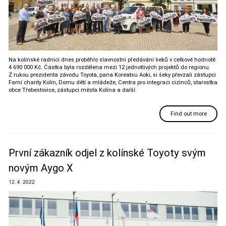
Na kolínské radnici dnes proběhlo slavnostní předávání šeků v celkové hodnotě
4 690 000 Kč. Částka byla rozdělena mezi 12 jednotlivých projektů do regionu.
Z rukou prezidenta závodu Toyota, pana Koreatsu Aoki, si šeky převzali zástupci
Farní charity Kolín, Domu dětí a mládeže, Centra pro integraci cizinců, starostka
obce Třebestovice, zástupci města Kolína a další.
Find out more
První zákazník odjel z kolínské Toyoty svým
novým Aygo X
12. 4. 2022