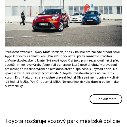
Prezident evropské Toyoty, Matt Harrison, dnes v kolínském závodě předal nové
Aygo X prvnímu zákazníkovi. Pro svůj nový vůz si přijeli manželé Kročilovi
z Moravskoslezského kraje. Své nové Aygo X si jako první rezervovali ještě před
spuštěním sériové výroby. Aygo třetí generace, které nově přichází v provedení
crossover, se v Kolíně vyrábí od letošního března společně s Toyotou Yaris. Do
vývoje a zahájení výroby těchto modelů Toyota investovala přes 4,5 miliardy
korun. Druhý vůz dnes slavnostně převzal ředitel Oblastní nemocnice v Kolíně
její ředitel MUDr. Petr Chudomel, MBA. Nemocnice získala darem od kolínské
automobilky.
Find out more
Toyota rozšiřuje vozový park městské policie