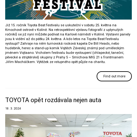
Již 15. ročník Toyota Beat festivalu se uskuteční v sobotu 25. května na
Kmochově ostrově v Kolíně. Na retrospektivní výstavu fotografií z uplynulých
ročníků se již nyní můžete podívat na Karlově náměstí v Kolíně. Výstavní panely
jsou k vidění až do pátku 24. května. A kdo letos na Toyota Beat festivalu
vystoupí? Zahraje na něm turnovská rocková kapela De Bill Heads, nebo
hudebník, herec a stand-up komik Vojtěch Záveský, známý pod uměleckým
jménem Vojtaano. Vrcholem festivalu bude vystoupení (chlapecké, taneční,
pěvecké a striptérské) skupiny z Prahy 5 – Smíchova MIG 21 s frontmanem
Jiřím Macháčkem. Výtěžek ze vstupného opět půjde na charitu.
Find out more
TOYOTA opět rozdávala nejen auta
18. 3. 2024