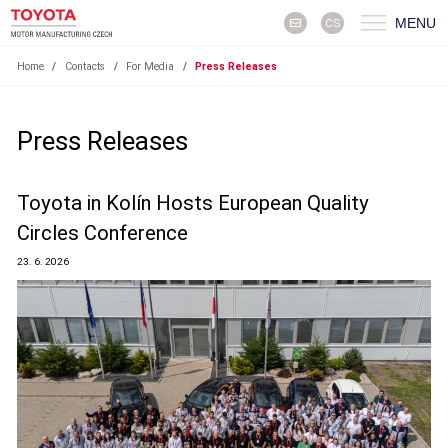
MENU
CS
Home
/
Contacts
/
For Media
/
Press Releases
Press Releases
Toyota in Kolín Hosts European Quality
Circles Conference
23. 6. 2026