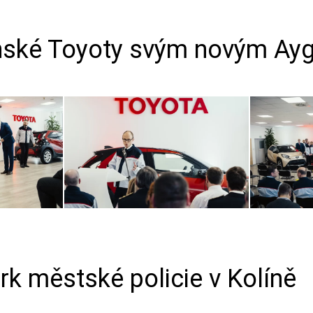
línské Toyoty svým novým Ay
rk městské policie v Kolíně