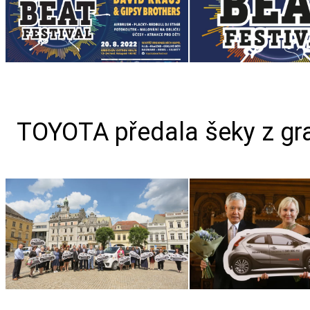
TOYOTA předala šeky z gra