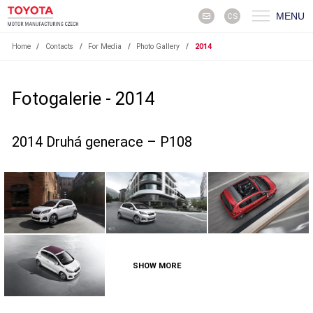
MENU
CS
Home
/
Contacts
/
For Media
/
Photo Gallery
/
2014
Fotogalerie - 2014
2014 Druhá generace – P108
SHOW MORE